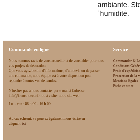
ambiante. Sto
´humidité.
Commande en ligne
Service
Nous sommes ravis de vous accueillir et de vous aider pour tous
Commander & Le
vos projets de décoration.
Conditions Génér
Que vous ayez besoin d'informations, d'un devis ou de passer
Frais d`expéditio
une commande, notre équipe est à votre disposition pour
Protection de la v
répondre à toutes vos demandes.
Mentions légales
Fiche contact
N'hésitez pas à nous contacter par e-mail à l'adresse
info@france-decor.fr, ou à visiter notre site web.
Lu. - ven.: 08 h 00 - 16 h 00
Au cas échéant, vs pouvez également nous écrire en
cliquant:
ici
.