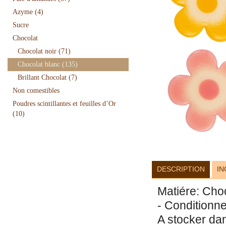
Azyme
(4)
Sucre
Chocolat
Chocolat noir
(71)
Chocolat blanc
(135)
Brillant Chocolat
(7)
Non comestibles
Poudres scintillantes et feuilles d’Or
(10)
DESCRIPTION
IN
Matiére: Choco
- Conditionn
A stocker da