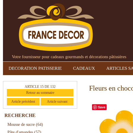
Votre fournisseur pour cadeaux gourmands et décorations pâtissières
DECORATION PATISSERIE
CADEAUX
ARTICLES S
Fleurs en choc
ARTICLE 15 DE 132
Retour au sommaire
Article précédent
Article suivant
Save
RECHERCHE
Mousse de sucre
(64)
Pâte d'amandes
(57)