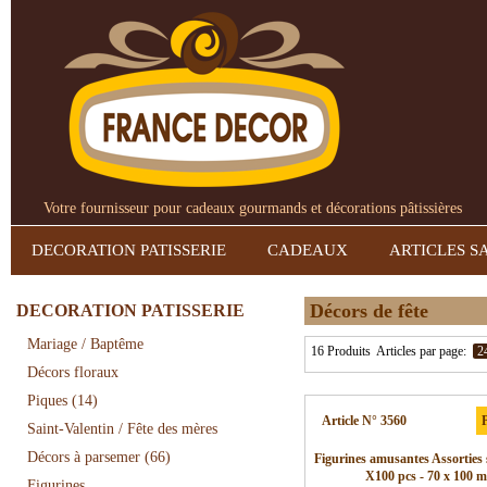
Votre fournisseur pour cadeaux gourmands et décorations pâtissières
DECORATION PATISSERIE
CADEAUX
ARTICLES S
Décors de fête
DECORATION PATISSERIE
Mariage / Baptême
16 Produits
Articles par page:
2
Décors floraux
Piques
(14)
Article N° 3560
P
Saint-Valentin / Fête des mères
Décors à parsemer
(66)
Figurines amusantes Assorties 
X100 pcs - 70 x 100 
Figurines