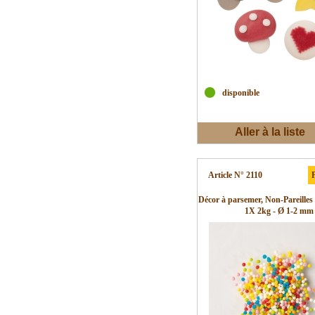
disponible
Aller à la liste
d'envies
Article N° 2110
P
Décor à parsemer, Non-Pareilles 
1X 2kg - Ø 1-2 mm