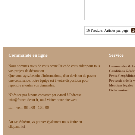
16 Produits
Articles par page:
2
Commande en ligne
Service
Nous sommes ravis de vous accueillir et de vous aider pour tous
Commander & Le
vos projets de décoration.
Conditions Génér
Que vous ayez besoin d'informations, d'un devis ou de passer
Frais d`expéditio
une commande, notre équipe est à votre disposition pour
Protection de la v
répondre à toutes vos demandes.
Mentions légales
Fiche contact
N'hésitez pas à nous contacter par e-mail à l'adresse
info@france-decor.fr, ou à visiter notre site web.
Lu. - ven.: 08 h 00 - 16 h 00
Au cas échéant, vs pouvez également nous écrire en
cliquant:
ici
.