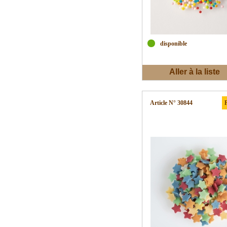
disponible
Aller à la liste
d'envies
Article N° 30844
P