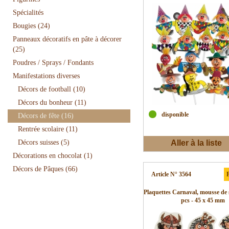
Spécialités
Bougies
(24)
Panneaux décoratifs en pâte à décorer
(25)
Poudres / Sprays / Fondants
Manifestations diverses
Décors de football
(10)
Décors du bonheur
(11)
disponible
Décors de fête
(16)
Rentrée scolaire
(11)
Décors suisses
(5)
Aller à la liste
Décorations en chocolat
(1)
d'envies
Décors de Pâques
(66)
Article N° 3564
P
Plaquettes Carnaval, mousse de
pcs - 45 x 45 mm