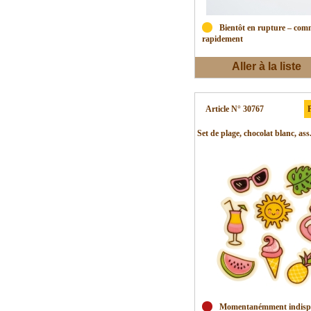
Bientôt en rupture – co
rapidement
Aller à la liste
d'envies
Article N° 30767
P
Set de plage, chocolat blanc, ass
Momentanémment indisp