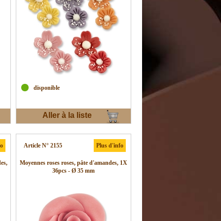
disponible
Aller à la liste
d'envies
fo
Article N° 2155
Plus d'info
es,
Moyennes roses roses, pâte d'amandes, 1X
36pcs - Ø 35 mm