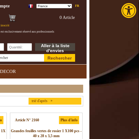
Toolba
ompte
FR
0 Article
inscrit
 est exclusivement réservé aux professionnels
Aller à la liste
d'envies
Rechercher
ercher
DECOR
»
trié d'après
fo
Article N° 2160
Plus d'info
, 1X
Grandes feuilles vertes de rosier 1 X100 pcs -
40 x 28 x 3,5 mm