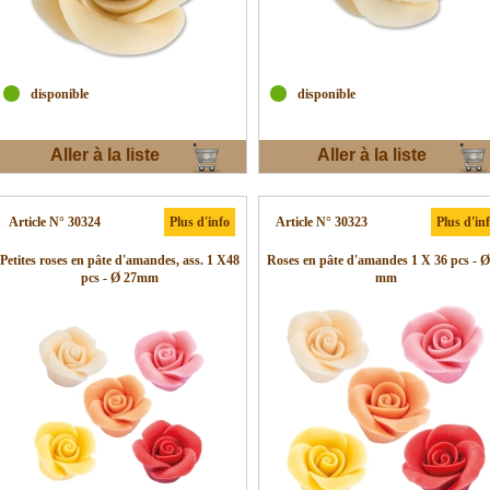
disponible
disponible
Aller à la liste
Aller à la liste
d'envies
d'envies
Article N° 30324
Plus d'info
Article N° 30323
Plus d'in
Petites roses en pâte d'amandes, ass. 1 X48
Roses en pâte d'amandes 1 X 36 pcs - Ø
pcs - Ø 27mm
mm