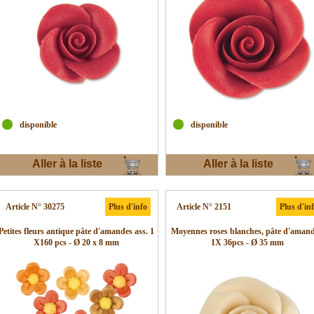
disponible
disponible
Aller à la liste
Aller à la liste
d'envies
d'envies
Article N° 30275
Plus d'info
Article N° 2151
Plus d'in
Petites fleurs antique pâte d'amandes ass. 1
Moyennes roses blanches, pâte d'amand
X160 pcs - Ø 20 x 8 mm
1X 36pcs - Ø 35 mm