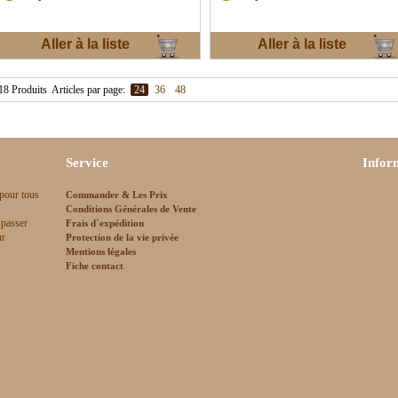
Aller à la liste
Aller à la liste
d'envies
d'envies
18 Produits
Articles par page:
24
36
48
Service
Infor
 pour tous
Commander & Les Prix
Conditions Générales de Vente
 passer
Frais d`expédition
ur
Protection de la vie privée
Mentions légales
Fiche contact