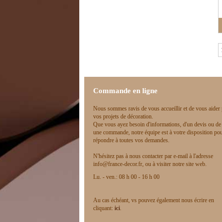
Commande en ligne
Nous sommes ravis de vous accueillir et de vous aider
vos projets de décoration.
Que vous ayez besoin d'informations, d'un devis ou de
une commande, notre équipe est à votre disposition po
répondre à toutes vos demandes.
N'hésitez pas à nous contacter par e-mail à l'adresse
info@france-decor.fr, ou à visiter notre site web.
Lu. - ven.: 08 h 00 - 16 h 00
Au cas échéant, vs pouvez également nous écrire en
cliquant:
ici
.