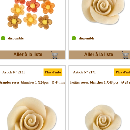
disponible
disponible
Aller à la liste
Aller à la liste
d'envies
d'envies
Article N° 2131
Plus d'info
Article N° 2171
Plus d'in
randes roses, blanches 1 X24pcs - Ø 44 mm
Petites roses, blanches 1 X48 pcs - Ø 2