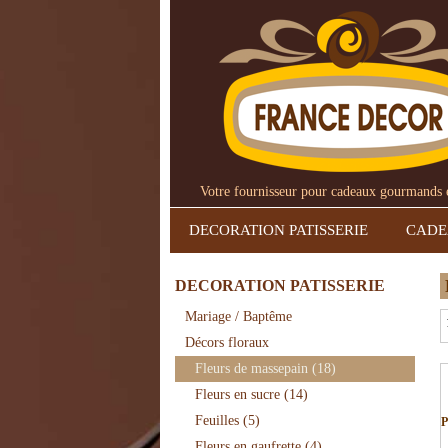
Votre fournisseur pour cadeaux gourmands et
DECORATION PATISSERIE
CAD
DECORATION PATISSERIE
Mariage / Baptême
Décors floraux
Fleurs de massepain
(18)
Fleurs en sucre
(14)
Feuilles
(5)
P
Fleurs en gaufrette
(4)