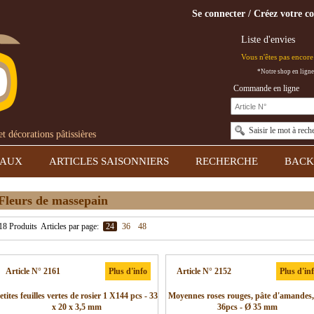
Se connecter / Créez votre c
Liste d'envies
Vous n'êtes pas encore 
*Notre shop en ligne
Commande en ligne
Saisir le mot à rech
 décorations pâtissières
EAUX
ARTICLES SAISONNIERS
RECHERCHE
BACK
Fleurs de massepain
18 Produits
Articles par page:
24
36
48
Article N° 2161
Plus d'info
Article N° 2152
Plus d'in
etites feuilles vertes de rosier 1 X144 pcs - 33
Moyennes roses rouges, pâte d'amandes
x 20 x 3,5 mm
36pcs - Ø 35 mm