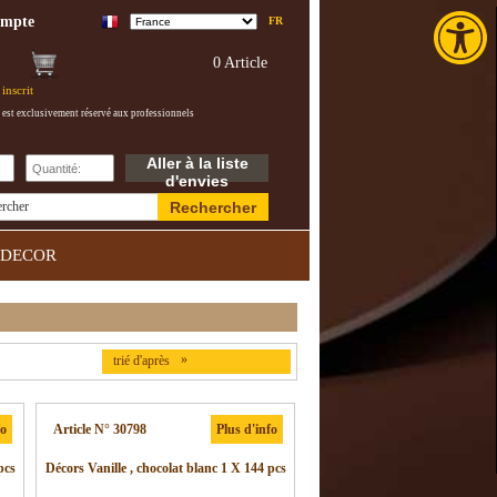
Toolba
ompte
FR
0 Article
inscrit
 est exclusivement réservé aux professionnels
Aller à la liste
d'envies
Rechercher
ercher
DECOR
»
trié d'après
fo
Article N° 30798
Plus d'info
pcs
Décors Vanille , chocolat blanc 1 X 144 pcs