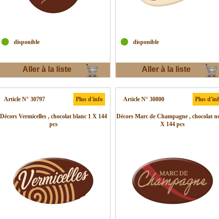
disponible
disponible
Aller à la liste
Aller à la liste
d'envies
d'envies
Article N° 30797
Plus d'info
Article N° 30800
Plus d'in
Décors Vermicelles , chocolat blanc 1 X 144
Décors Marc de Champagne , chocolat no
pcs
X 144 pcs