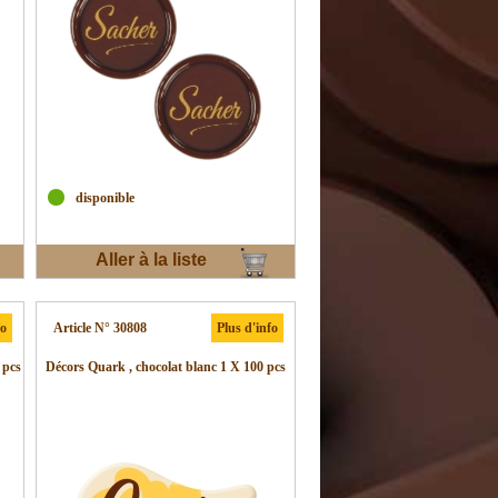
disponible
Aller à la liste
d'envies
fo
Article N° 30808
Plus d'info
 pcs
Décors Quark , chocolat blanc 1 X 100 pcs