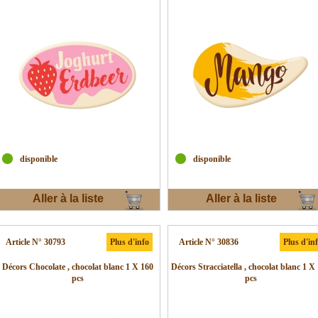
disponible
disponible
Aller à la liste
Aller à la liste
d'envies
d'envies
Article N° 30793
Plus d'info
Article N° 30836
Plus d'in
Décors Chocolate , chocolat blanc 1 X 160
Décors Stracciatella , chocolat blanc 1 X
pcs
pcs