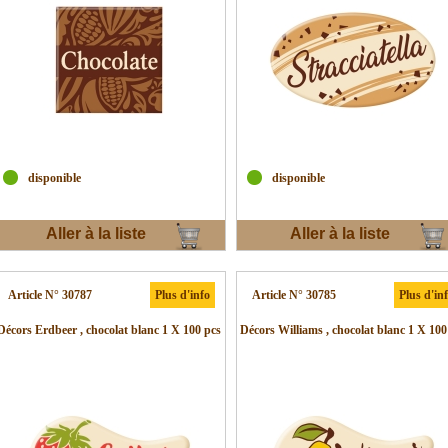
disponible
disponible
Aller à la liste
Aller à la liste
d'envies
d'envies
Article N° 30787
Plus d'info
Article N° 30785
Plus d'in
Décors Erdbeer , chocolat blanc 1 X 100 pcs
Décors Williams , chocolat blanc 1 X 100