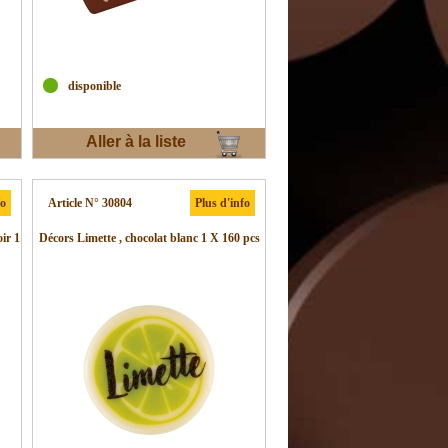
disponible
Aller à la liste
d'envies
fo
Article N° 30804
Plus d'info
ir 1
Décors Limette , chocolat blanc 1 X 160 pcs