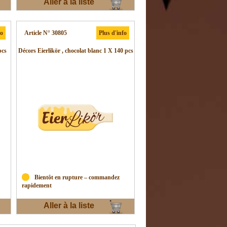
Aller à la liste
d'envies
fo
Article N° 30805
Plus d'info
pcs
Décors Eierlikör , chocolat blanc 1 X 140 pcs
Bientôt en rupture – commandez
rapidement
Aller à la liste
d'envies