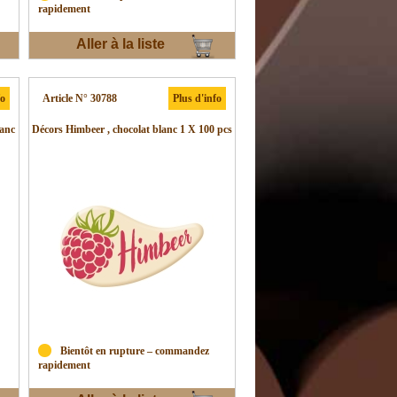
rapidement
Aller à la liste
d'envies
fo
Article N° 30788
Plus d'info
lanc
Décors Himbeer , chocolat blanc 1 X 100 pcs
Bientôt en rupture – commandez
rapidement