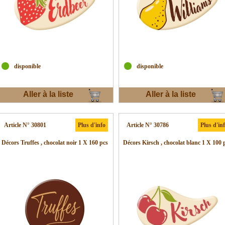
disponible
disponible
Aller à la liste
Aller à la liste
d'envies
d'envies
Article N° 30801
Plus d'info
Article N° 30786
Plus d'in
Décors Truffes , chocolat noir 1 X 160 pcs
Décors Kirsch , chocolat blanc 1 X 100 