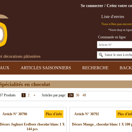
Se connecter / Créez votre c
Liste d'envies
Vous n'êtes pas encore 
*Notre shop en ligne
Commande en ligne
Saisir le mot à rech
 décorations pâtissières
EAUX
ARTICLES SAISONNIERS
RECHERCHE
BACK
Spécialités en chocolat
37 Produits
1
2
»
Articles par page:
24
36
48
Article N° 30796
Plus d'info
Article N° 30792
Plus d'in
Décors Joghurt Erdbeer chocolat blanc 1 X
Décors Mango , chocolat blanc 1 X 100 
144 pcs