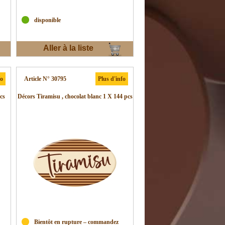
disponible
Aller à la liste
d'envies
fo
Article N° 30795
Plus d'info
cs
Décors Tiramisu , chocolat blanc 1 X 144 pcs
Bientôt en rupture – commandez