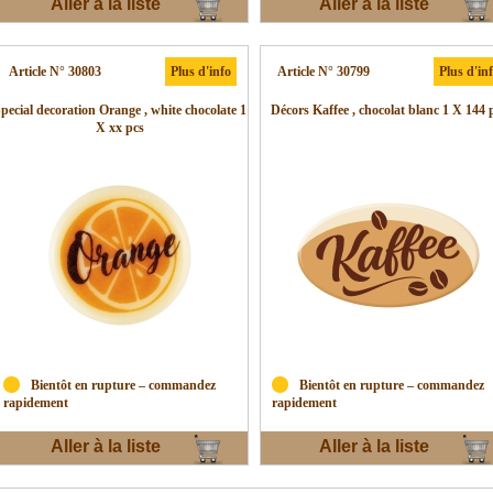
Aller à la liste
Aller à la liste
d'envies
d'envies
Article N° 30803
Plus d'info
Article N° 30799
Plus d'in
pecial decoration Orange , white chocolate 1
Décors Kaffee , chocolat blanc 1 X 144 
X xx pcs
Bientôt en rupture – commandez
Bientôt en rupture – commandez
rapidement
rapidement
Aller à la liste
Aller à la liste
d'envies
d'envies