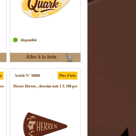
disponible
Aller à la liste
d'envies
fo
Article N° 30806
Plus d'info
pcs
Décors Herren , chocolat noir 1 X 100 pcs