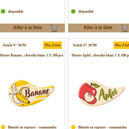
disponible
disponible
Aller à la liste
Aller à la liste
d'envies
d'envies
Article N° 30791
Plus d'info
Article N° 30790
Plus d'in
Décors Banane , chocolat blanc 1 X 100 pcs
Décors Apfel , chocolat blanc 1 X 100 p
Bientôt en rupture – commandez
Bientôt en rupture – commandez