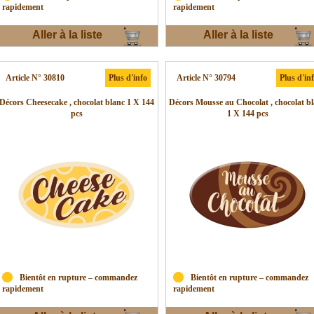
rapidement
rapidement
Aller à la liste
Aller à la liste
d'envies
d'envies
Article N° 30810
Plus d'info
Article N° 30794
Plus d'in
Décors Cheesecake , chocolat blanc 1 X 144
Décors Mousse au Chocolat , chocolat b
pcs
1 X 144 pcs
Bientôt en rupture – commandez
Bientôt en rupture – commandez
rapidement
rapidement