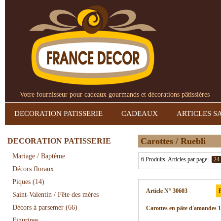
Votre fournisseur pour cadeaux gourmands et décorations pâtissières
DECORATION PATISSERIE
CADEAUX
ARTICLES S
Carottes / Ruebli
DECORATION PATISSERIE
Mariage / Baptême
6 Produits
Articles par page:
24
Décors floraux
Piques
(14)
Article N° 30603
P
Saint-Valentin / Fête des mères
Décors à parsemer
(66)
Carottes en pâte d'amandes 
Figurines