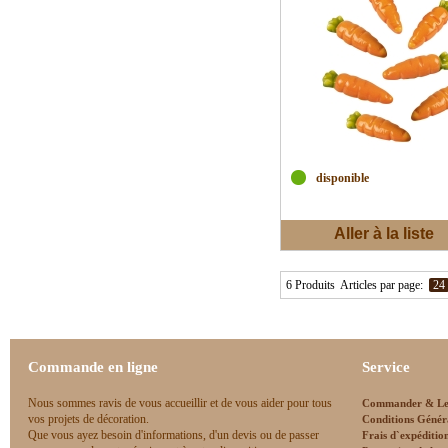
disponible
Aller à la liste
d'envies
6 Produits
Articles par page:
24
Commande en ligne
Service
Nous sommes ravis de vous accueillir et de vous aider pour tous
Commander & Le
vos projets de décoration.
Conditions Génér
Que vous ayez besoin d'informations, d'un devis ou de passer
Frais d`expéditio