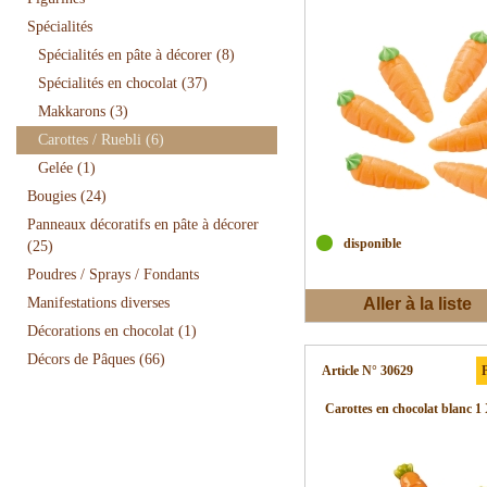
Spécialités
Spécialités en pâte à décorer
(8)
Spécialités en chocolat
(37)
Makkarons
(3)
Carottes / Ruebli
(6)
Gelée
(1)
Bougies
(24)
Panneaux décoratifs en pâte à décorer
disponible
(25)
Poudres / Sprays / Fondants
Manifestations diverses
Aller à la liste
Décorations en chocolat
(1)
d'envies
Décors de Pâques
(66)
Article N° 30629
P
Carottes en chocolat blanc 1