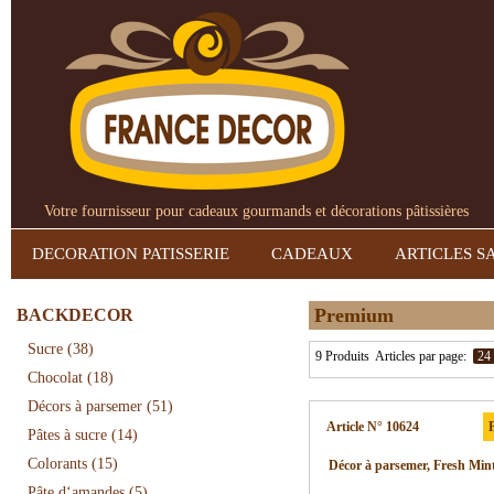
Votre fournisseur pour cadeaux gourmands et décorations pâtissières
DECORATION PATISSERIE
CADEAUX
ARTICLES S
Premium
BACKDECOR
Sucre
(38)
9 Produits
Articles par page:
24
Chocolat
(18)
Décors à parsemer
(51)
Article N° 10624
P
Pâtes à sucre
(14)
Colorants
(15)
Décor à parsemer, Fresh Min
Pâte d‘amandes
(5)