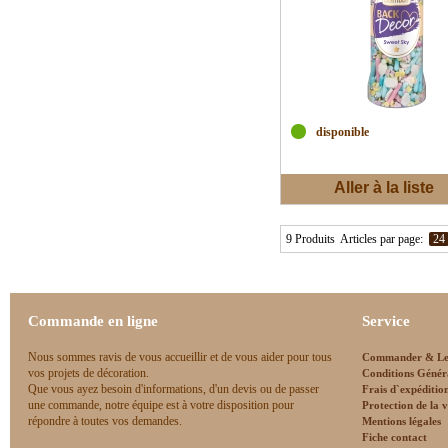
disponible
Aller à la liste
d'envies
9 Produits
Articles par page:
24
Commande en ligne
Service
Nous sommes ravis de vous accueillir et de vous aider pour tous
Commander & Le
vos projets de décoration.
Conditions Génér
Que vous ayez besoin d'informations, d'un devis ou de passer
Frais d`expéditio
une commande, notre équipe est à votre disposition pour
Protection de la v
répondre à toutes vos demandes.
Mentions légales
Fiche contact