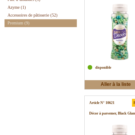
Azyme
(1)
Accessoires de pâtisserie
(52)
Premium
(9)
disponible
Aller à la liste
d'envies
Article N° 10621
P
Décor à parsemer, Black Gla