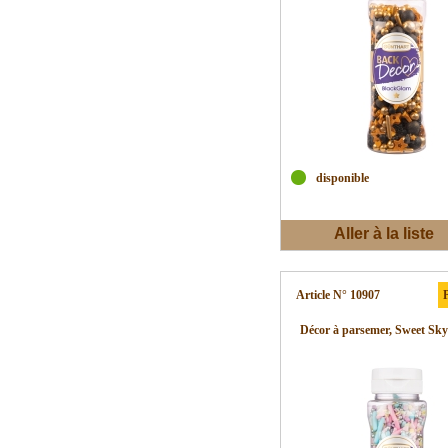
disponible
Aller à la liste
d'envies
Article N° 10907
P
Décor à parsemer, Sweet Sky