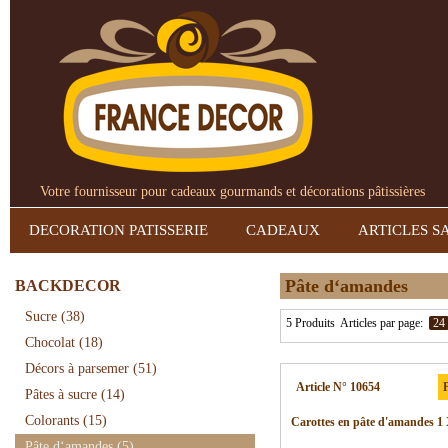
Votre fournisseur pour cadeaux gourmands et décorations pâtissières
DECORATION PATISSERIE
CADEAUX
ARTICLES S
Pâte d‘amandes
BACKDECOR
Sucre
(38)
5 Produits
Articles par page:
24
Chocolat
(18)
Décors à parsemer
(51)
Article N° 10654
P
Pâtes à sucre
(14)
Colorants
(15)
Carottes en pâte d'amandes 1 
Pâte d‘amandes
(5)