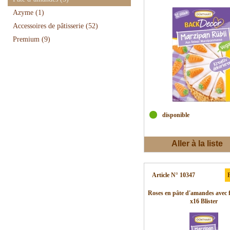
Azyme
(1)
Accessoires de pâtisserie
(52)
Premium
(9)
disponible
Aller à la liste
d'envies
Article N° 10347
P
Roses en pâte d'amandes avec fe
x16 Blister