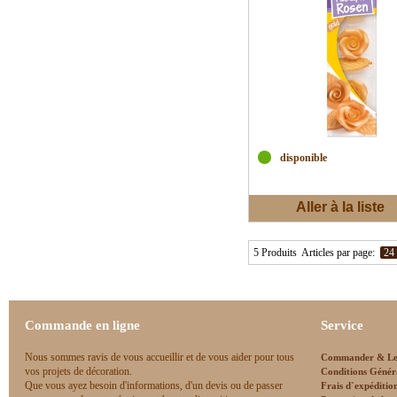
disponible
Aller à la liste
d'envies
5 Produits
Articles par page:
24
Commande en ligne
Service
Nous sommes ravis de vous accueillir et de vous aider pour tous
Commander & Le
vos projets de décoration.
Conditions Génér
Que vous ayez besoin d'informations, d'un devis ou de passer
Frais d`expéditio