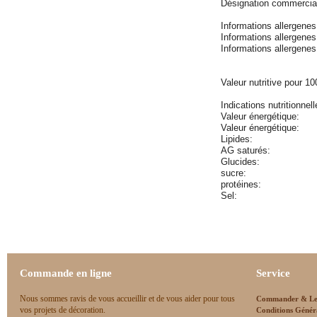
Désignation commerci
Informations allergene
Informations allergene
Informations allergene
Valeur nutritive pour 10
Indications nutritionne
Valeur énergétique:
Valeur énergétique:
Lipides:
AG saturés:
Glucides:
sucre:
protéines:
Sel:
Commande en ligne
Service
Nous sommes ravis de vous accueillir et de vous aider pour tous
Commander & Le
vos projets de décoration.
Conditions Génér