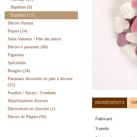
Baptême
(8)
Baptême
(13)
Décors floraux
Piques
(14)
Saint-Valentin / Fête des mères
Décors à parsemer
(66)
Figurines
Spécialités
Bougies
(24)
Panneaux décoratifs en pâte à décorer
(25)
Poudres / Sprays / Fondants
Manifestations diverses
INGRÉDIENTS
DI
Décorations en chocolat
(1)
Décors de Pâques
(66)
Fabricant:
S-poids: