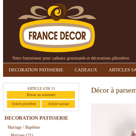
Votre fournisseur pour cadeaux gourmands et décorations pâtissières
DECORATION PATISSERIE
CADEAUX
ARTICLES S
Décor à parse
ARTICLE 4 DE 13
Retour au sommaire
Article précédent
Article suivant
DECORATION PATISSERIE
Mariage / Baptême
Mariage
(21)