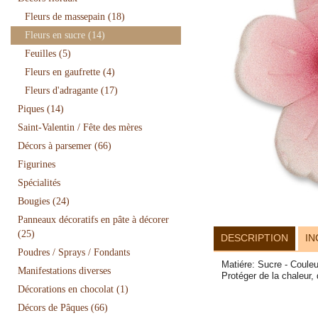
Fleurs de massepain
(18)
Fleurs en sucre
(14)
Feuilles
(5)
Fleurs en gaufrette
(4)
Fleurs d'adragante
(17)
Piques
(14)
Saint-Valentin / Fête des mères
Décors à parsemer
(66)
Figurines
Spécialités
Bougies
(24)
Panneaux décoratifs en pâte à décorer
(25)
DESCRIPTION
IN
Poudres / Sprays / Fondants
Matiére: Sucre - Couleu
Manifestations diverses
Protéger de la chaleur,
Décorations en chocolat
(1)
Décors de Pâques
(66)