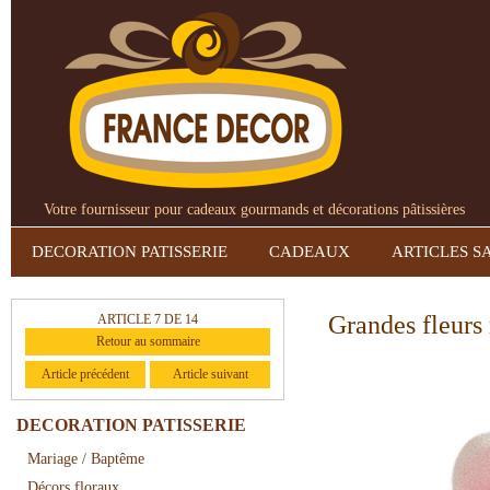
Votre fournisseur pour cadeaux gourmands et décorations pâtissières
DECORATION PATISSERIE
CADEAUX
ARTICLES S
Grandes fleurs
ARTICLE 7 DE 14
Retour au sommaire
Article précédent
Article suivant
DECORATION PATISSERIE
Mariage / Baptême
Décors floraux