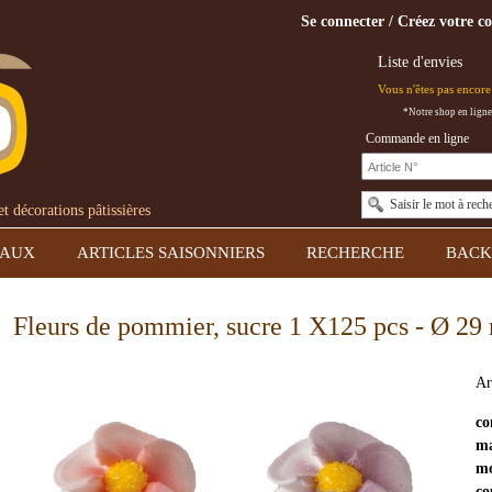
Se connecter / Créez votre c
Liste d'envies
Vous n'êtes pas encore 
*Notre shop en ligne
Commande en ligne
Saisir le mot à rech
 décorations pâtissières
EAUX
ARTICLES SAISONNIERS
RECHERCHE
BACK
Fleurs de pommier, sucre 1 X125 pcs - Ø 2
Ar
co
ma
mo
co