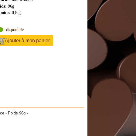
ids:
96g
poids:
0,8 g
disponible
Ajouter à mon panier
èce - Poids 96g -