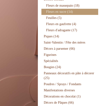
Fleurs de massepain
(18)
Fleurs en sucre
(14)
Feuilles
(5)
Fleurs en gaufrette
(4)
Fleurs d'adragante
(17)
Piques
(14)
Saint-Valentin / Fête des mères
Décors à parsemer
(66)
Figurines
Spécialités
Bougies
(24)
Panneaux décoratifs en pâte à décorer
(25)
Poudres / Sprays / Fondants
Manifestations diverses
Décorations en chocolat
(1)
Décors de Pâques
(66)