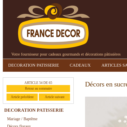
Votre fournisseur pour cadeaux gourmands et décorations pâtissières
DECORATION PATISSERIE
CADEAUX
ARTICLES S
Décors en sucr
ARTICLE 54 DE 65
Retour au sommaire
Article précédent
Article suivant
DECORATION PATISSERIE
Mariage / Baptême
Décors floraux