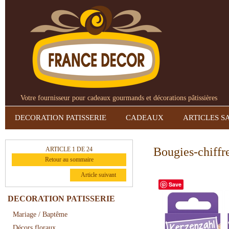
Votre fournisseur pour cadeaux gourmands et décorations pâtissières
DECORATION PATISSERIE
CADEAUX
ARTICLES S
Bougies-chiffre
ARTICLE 1 DE 24
Retour au sommaire
Article suivant
Save
DECORATION PATISSERIE
Mariage / Baptême
Décors floraux