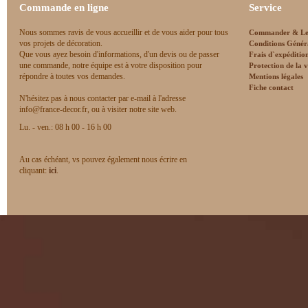
Commande en ligne
Service
Nous sommes ravis de vous accueillir et de vous aider pour tous
Commander & Le
vos projets de décoration.
Conditions Génér
Que vous ayez besoin d'informations, d'un devis ou de passer
Frais d`expéditio
une commande, notre équipe est à votre disposition pour
Protection de la v
répondre à toutes vos demandes.
Mentions légales
Fiche contact
N'hésitez pas à nous contacter par e-mail à l'adresse
info@france-decor.fr, ou à visiter notre site web.
Lu. - ven.: 08 h 00 - 16 h 00
Au cas échéant, vs pouvez également nous écrire en
cliquant:
ici
.