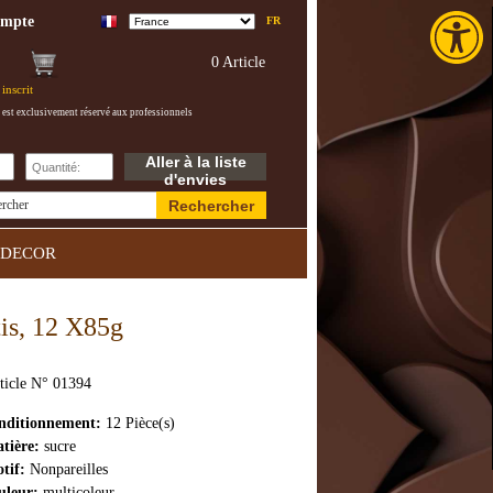
Toolba
ompte
FR
0 Article
inscrit
 est exclusivement réservé aux professionnels
Aller à la liste
d'envies
Rechercher
ercher
DECOR
tis, 12 X85g
ticle N° 01394
nditionnement:
12 Pièce(s)
tière:
sucre
tif:
Nonpareilles
uleur:
multicoleur