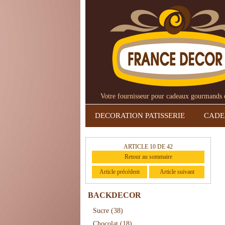
Votre fournisseur pour cadeaux gourmands et
DECORATION PATISSERIE
CAD
ARTICLE 10 DE 42
Retour au sommaire
Article précédent
Article suivant
BACKDECOR
Sucre
(38)
Chocolat
(18)