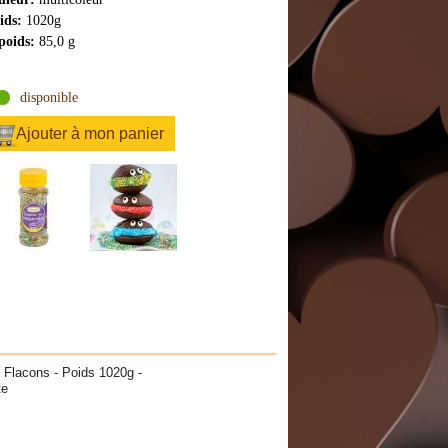
ids:
1020g
poids:
85,0 g
disponible
Ajouter à mon panier
2 Flacons - Poids 1020g -
te