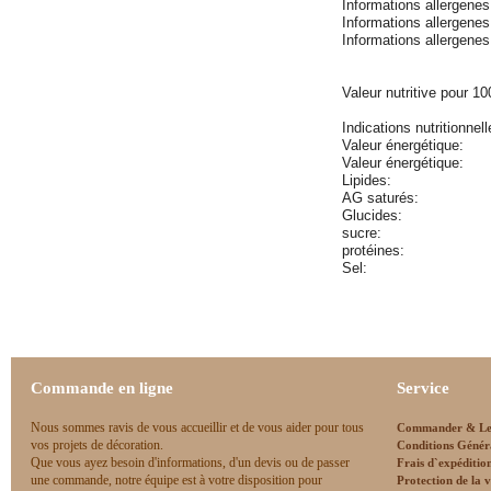
Informations allergene
Informations allergene
Informations allergene
Valeur nutritive pour 10
Indications nutritionne
Valeur énergétique:
Valeur énergétique:
Lipides:
AG saturés:
Glucides:
sucre:
protéines:
Sel:
Commande en ligne
Service
Nous sommes ravis de vous accueillir et de vous aider pour tous
Commander & Le
vos projets de décoration.
Conditions Génér
Que vous ayez besoin d'informations, d'un devis ou de passer
Frais d`expéditio
une commande, notre équipe est à votre disposition pour
Protection de la v