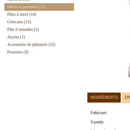
Décors à parsemer
(51)
Pâtes à sucre
(14)
Colorants
(15)
Pâte d‘amandes
(5)
Azyme
(1)
Accessoires de pâtisserie
(52)
Premium
(9)
INGRÉDIENTS
DI
Fabricant:
S-poids: