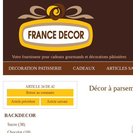
Votre fournisseur pour cadeaux gourmands et décorations pâtissières
DECORATION PATISSERIE
CADEAUX
ARTICLES S
Décor à parse
ARTICLE 34 DE 42
Retour au sommaire
Article précédent
Article suivant
BACKDECOR
Sucre
(38)
Chocolat
(18)