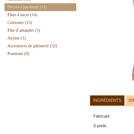
Décors à parsemer
(51)
Pâtes à sucre
(14)
Colorants
(15)
Pâte d‘amandes
(5)
Azyme
(1)
Accessoires de pâtisserie
(52)
Premium
(9)
INGRÉDIENTS
DI
Fabricant:
S-poids: