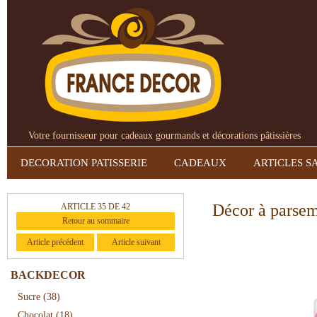
Votre fournisseur pour cadeaux gourmands et décorations pâtissières
DECORATION PATISSERIE
CADEAUX
ARTICLES S
Décor à parsem
ARTICLE 35 DE 42
Retour au sommaire
Article précédent
Article suivant
BACKDECOR
Sucre
(38)
Chocolat
(18)