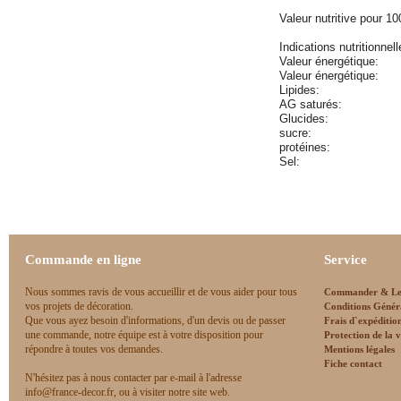
Valeur nutritive pour 10
Indications nutritionne
Valeur énergétique:
Valeur énergétique:
Lipides:
AG saturés:
Glucides:
sucre:
protéines:
Sel:
Commande en ligne
Service
Nous sommes ravis de vous accueillir et de vous aider pour tous
Commander & Le
vos projets de décoration.
Conditions Génér
Que vous ayez besoin d'informations, d'un devis ou de passer
Frais d`expéditio
une commande, notre équipe est à votre disposition pour
Protection de la v
répondre à toutes vos demandes.
Mentions légales
Fiche contact
N'hésitez pas à nous contacter par e-mail à l'adresse
info@france-decor.fr, ou à visiter notre site web.