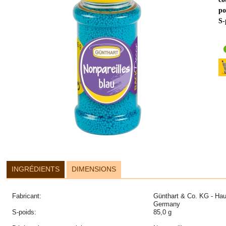
po
S-
INGRÉDIENTS
DIMENSIONS
Fabricant:
Günthart & Co. KG - Hau
Germany
S-poids:
85,0 g