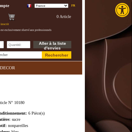
Toolba
ompte
FR
0 Article
inscrit
 est exclusivement réservé aux professionnels
Aller à la liste
d'envies
Rechercher
ercher
DECOR
ticle N° 10180
nditionnement:
6 Pièce(s)
tière:
sucre
tif:
nonpareilles
uleur:
bleu