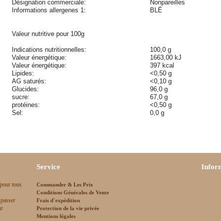
Désignation commerciale:
Nonpareilles
Informations allergenes 1:
BLÉ
Valeur nutritive pour 100g
Indications nutritionnelles:
100,0 g
Valeur énergétique:
1663,00 kJ
Valeur énergétique:
397 kcal
Lipides:
<0,50 g
AG saturés:
<0,10 g
Glucides:
96,0 g
sucre:
67,0 g
protéines:
<0,50 g
Sel:
0,0 g
Service
Infor
 pour tous
Commander & Les Prix
Conditions Générales de Vente
 passer
Frais d`expédition
ur
Protection de la vie privée
Mentions légales