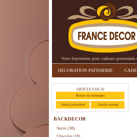
Votre fournisseur pour cadeaux gourmands et
DECORATION PATISSERIE
CAD
ARTICLE 8 DE 42
Retour au sommaire
Article précédent
Article suivant
BACKDECOR
Sucre
(38)
Chocolat
(18)