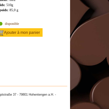
ids:
510g
poids:
85,0 g
disponible
Ajouter à mon panier
ptstraße 37 - 79801 Hohentengen a.H. -