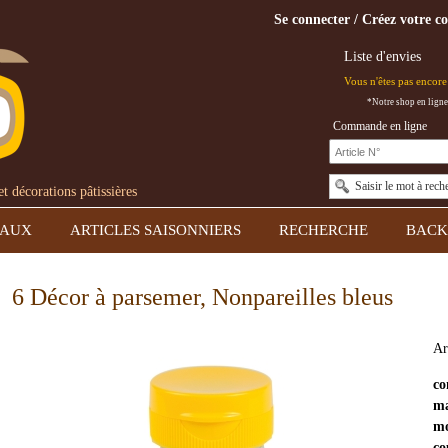
Se connecter / Créez votre c
Liste d'envies
Vous n'êtes pas encore 
*Notre shop en ligne
Commande en ligne
Saisir le mot à rech
 décorations pâtissières
EAUX
ARTICLES SAISONNIERS
RECHERCHE
BACK
6 Décor à parsemer, Nonpareilles bleus
Ar
co
ma
mo
co