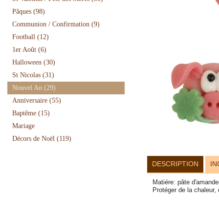
Pâques
(98)
Communion / Confirmation
(9)
Football
(12)
1er Août
(6)
Halloween
(30)
St Nicolas
(31)
Nouvel An
(29)
Anniversaire
(55)
Baptême
(15)
Mariage
Décors de Noël
(119)
DESCRIPTION
IN
Matiére: pâte d'amande
Protéger de la chaleur,