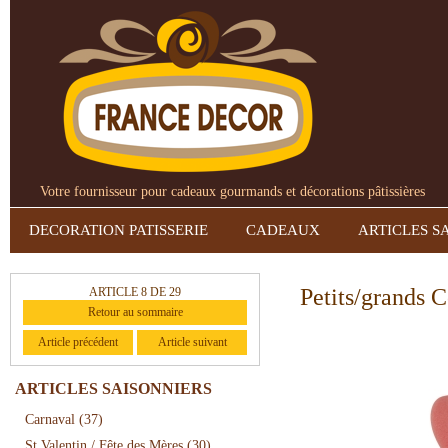
Votre fournisseur pour cadeaux gourmands et décorations pâtissières
DECORATION PATISSERIE
CADEAUX
ARTICLES S
Petits/grands 
ARTICLE 8 DE 29
Retour au sommaire
Article précédent
Article suivant
ARTICLES SAISONNIERS
Carnaval
(37)
St Valentin / Fête des Mères
(30)