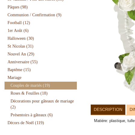
Pâques
(98)
Communion / Confirmation
(9)
Football
(12)
1er Août
(6)
Halloween
(30)
St Nicolas
(31)
Nouvel An
(29)
Anniversaire
(55)
Baptême
(15)
Mariage
Couples de mariés
(19)
Roses & Feuilles
(18)
Décorations pour gâteaux de mariage
(2)
DESCRIPTION
DI
Présentoirs à gâteaux
(6)
Matiére: plastique, tul
Décors de Noël
(119)