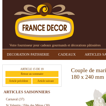
Votre fournisseur pour cadeaux gourmands et décorations pâtissières
DECORATION PATISSERIE
CADEAUX
ARTICLES S
Couple de mari
ARTICLE 15 DE 19
Retour au sommaire
180 x 240 mm
Article précédent
Article suivant
ARTICLES SAISONNIERS
Carnaval
(37)
St Valentin / Fête des Mères
(30)