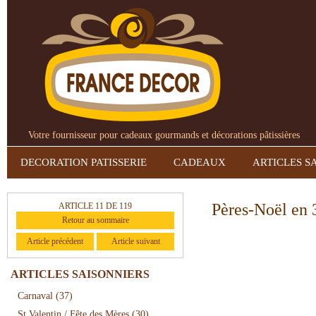
Votre fournisseur pour cadeaux gourmands et décorations pâtissières
DECORATION PATISSERIE
CADEAUX
ARTICLES S
Pères-Noël en 
ARTICLE 11 DE 119
Retour au sommaire
Article précédent
Article suivant
ARTICLES SAISONNIERS
Carnaval
(37)
St Valentin / Fête des Mères
(30)