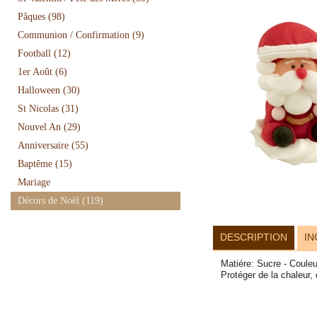
Pâques
(98)
Communion / Confirmation
(9)
Football
(12)
1er Août
(6)
Halloween
(30)
St Nicolas
(31)
Nouvel An
(29)
Anniversaire
(55)
Baptême
(15)
Mariage
Décors de Noël
(119)
DESCRIPTION
IN
Matiére: Sucre - Couleu
Protéger de la chaleur,