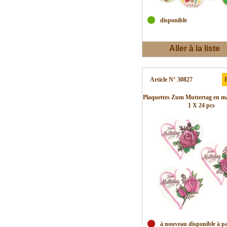
disponible
Aller à la liste
d'envies
Article N° 30827
P
Plaquettes Zum Muttertag en ma
1 X 24 pcs
à nouveau disponible à pa