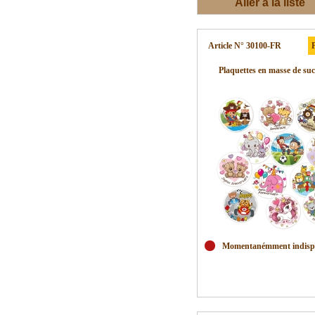
Aller à la liste
d'envies
Article N° 30100-FR
P
Plaquettes en masse de sucr
Momentanémment indisp