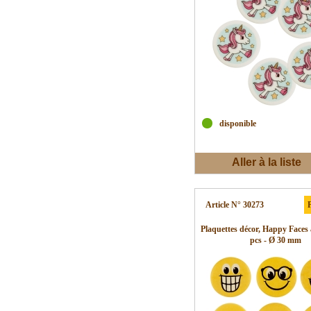
disponible
Aller à la liste
d'envies
Article N° 30273
P
Plaquettes décor, Happy Faces 
pcs - Ø 30 mm