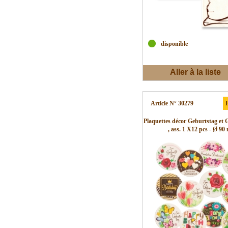
disponible
Aller à la liste
d'envies
Article N° 30279
P
Plaquettes décor Geburtstag et
, ass. 1 X12 pcs - Ø 9