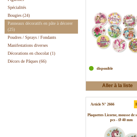
Spécialités
Bougies
(24)
Panneaux décoratifs en pâte à décorer
(25)
Poudres / Sprays / Fondants
Manifestations diverses
Décorations en chocolat
(1)
Décors de Pâques
(66)
disponible
Aller à la liste
d'envies
Article N° 2666
P
Plaquettes Licorne, mousse de 
pcs - Ø 40 mm