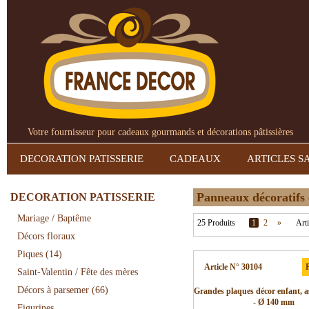
Votre fournisseur pour cadeaux gourmands et décorations pâtissières
DECORATION PATISSERIE
CADEAUX
ARTICLES S
Panneaux décoratifs 
DECORATION PATISSERIE
Mariage / Baptême
25 Produits
1
2
»
Arti
Décors floraux
Piques
(14)
Article N° 30104
P
Saint-Valentin / Fête des mères
Décors à parsemer
(66)
Grandes plaques décor enfant, a
- Ø 140 mm
Figurines