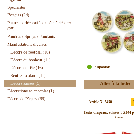
Spécialités
Bougies
(24)
Panneaux décoratifs en pâte à décorer
(25)
Poudres / Sprays / Fondants
Manifestations diverses
Décors de football
(10)
Décors du bonheur
(11)
disponible
Décors de fête
(16)
Rentrée scolaire
(11)
Décors suisses
(5)
Aller à la liste
Décorations en chocolat
(1)
d'envies
Décors de Pâques
(66)
Article N° 5458
P
Petits drapeaux suisses 1 X144 pc
2 mm