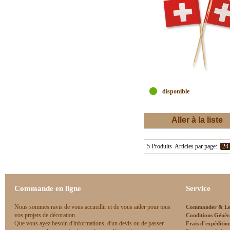
disponible
Aller à la liste
d'envies
5 Produits
Articles par page:
24
Commande en ligne
Service
Nous sommes ravis de vous accueillir et de vous aider pour tous
Commander & Le
vos projets de décoration.
Conditions Génér
Que vous ayez besoin d'informations, d'un devis ou de passer
Frais d`expéditio