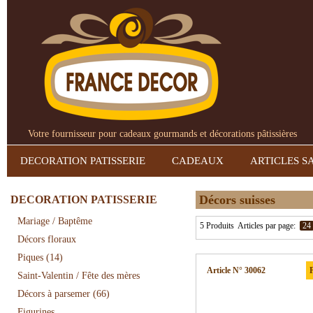
Votre fournisseur pour cadeaux gourmands et décorations pâtissières
DECORATION PATISSERIE
CADEAUX
ARTICLES S
Décors suisses
DECORATION PATISSERIE
Mariage / Baptême
5 Produits
Articles par page:
24
Décors floraux
Piques
(14)
Article N° 30062
P
Saint-Valentin / Fête des mères
Décors à parsemer
(66)
Figurines