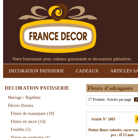
Votre fournisseur pour cadeaux gourmands et décorations pâtissières
DECORATION PATISSERIE
CADEAUX
ARTICLES S
Fleurs d'adragante
DECORATION PATISSERIE
Mariage / Baptême
17 Produits
Articles par page:
2
Décors floraux
Fleurs de massepain
(18)
Article N° 2403
P
Fleurs en sucre
(14)
Feuilles
(5)
Petites fleurs colorées, sucre t
pcs - Ø 13 mm
Fleurs en gaufrette
(4)