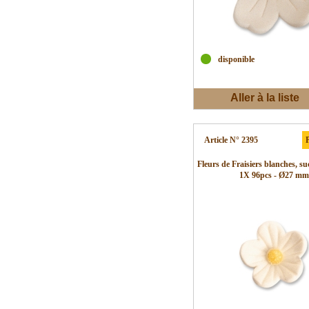
disponible
Aller à la liste
d'envies
Article N° 2395
P
Fleurs de Fraisiers blanches, su
1X 96pcs - Ø27 mm