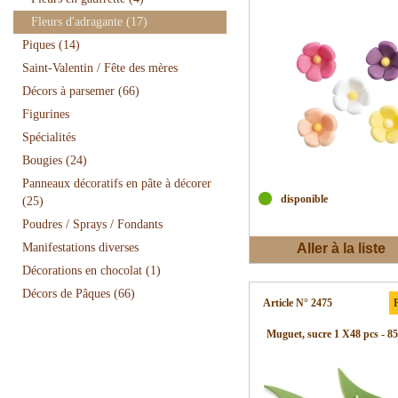
Fleurs d'adragante
(17)
Piques
(14)
Saint-Valentin / Fête des mères
Décors à parsemer
(66)
Figurines
Spécialités
Bougies
(24)
Panneaux décoratifs en pâte à décorer
disponible
(25)
Poudres / Sprays / Fondants
Manifestations diverses
Aller à la liste
Décorations en chocolat
(1)
d'envies
Décors de Pâques
(66)
Article N° 2475
P
Muguet, sucre 1 X48 pcs - 8