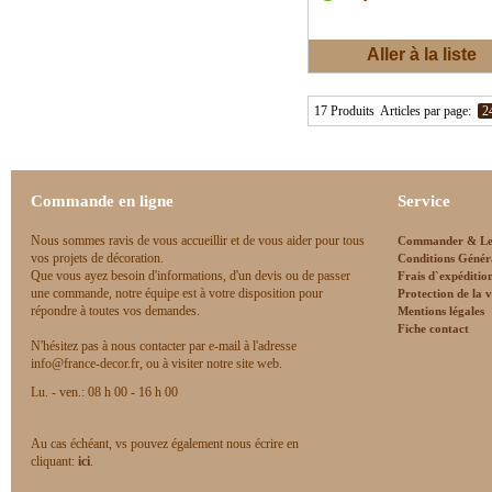
Aller à la liste
d'envies
17 Produits
Articles par page:
2
Commande en ligne
Service
Nous sommes ravis de vous accueillir et de vous aider pour tous
Commander & Le
vos projets de décoration.
Conditions Génér
Que vous ayez besoin d'informations, d'un devis ou de passer
Frais d`expéditio
une commande, notre équipe est à votre disposition pour
Protection de la v
répondre à toutes vos demandes.
Mentions légales
Fiche contact
N'hésitez pas à nous contacter par e-mail à l'adresse
info@france-decor.fr, ou à visiter notre site web.
Lu. - ven.: 08 h 00 - 16 h 00
Au cas échéant, vs pouvez également nous écrire en
cliquant:
ici
.