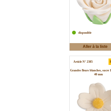
disponible
Aller à la liste
d'envies
Article N° 2385
P
Grandes fleurs blanches, sucre 
40 mm