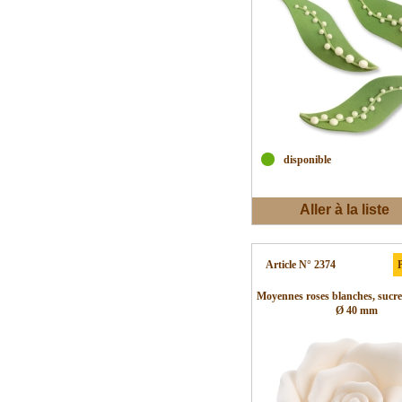
disponible
Aller à la liste
d'envies
Article N° 2374
P
Moyennes roses blanches, sucre
Ø 40 mm