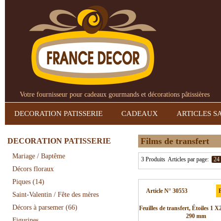
Votre fournisseur pour cadeaux gourmands et décorations pâtissières
DECORATION PATISSERIE
CADEAUX
ARTICLES S
Films de transfert
DECORATION PATISSERIE
Mariage / Baptême
3 Produits
Articles par page:
24
Décors floraux
Piques
(14)
Article N° 30553
P
Saint-Valentin / Fête des mères
Décors à parsemer
(66)
Feuilles de transfert, Étoiles 1 X
290 mm
Figurines