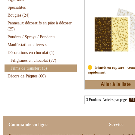
Spécialités
Bougies
(24)
Panneaux décoratifs en pâte à décorer
(25)
Poudres / Sprays / Fondants
Manifestations diverses
Décorations en chocolat
(1)
Filigranes en chocolat
(77)
Bientôt en rupture – co
Films de transfert
(3)
rapidement
Décors de Pâques
(66)
Aller à la liste
d'envies
3 Produits
Articles par page:
24
Commande en ligne
Service