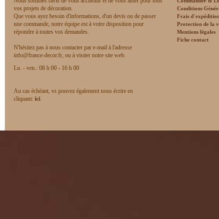
Nous sommes ravis de vous accueillir et de vous aider pour tous
Commander & Le
vos projets de décoration.
Conditions Génér
Que vous ayez besoin d'informations, d'un devis ou de passer
Frais d`expéditio
une commande, notre équipe est à votre disposition pour
Protection de la v
répondre à toutes vos demandes.
Mentions légales
Fiche contact
N'hésitez pas à nous contacter par e-mail à l'adresse
info@france-decor.fr, ou à visiter notre site web.
Lu. - ven.: 08 h 00 - 16 h 00
Au cas échéant, vs pouvez également nous écrire en
cliquant:
ici
.