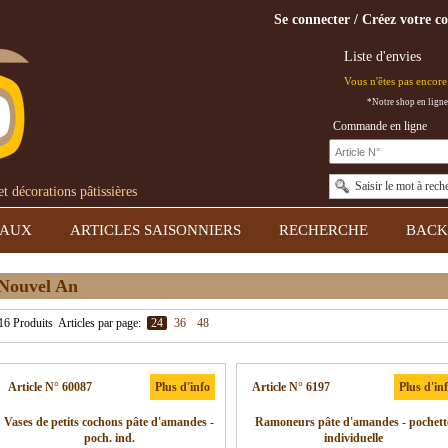
Se connecter / Créez votre c
Liste d'envies
Vous n'êtes pas encore 
*Notre shop en ligne
Commande en ligne
Saisir le mot à rech
 décorations pâtissières
EAUX
ARTICLES SAISONNIERS
RECHERCHE
BACK
Nouvel An
16 Produits
Articles par page:
24
36
48
Article N° 60087
Plus d'info
Article N° 6197
Plus d'in
Vases de petits cochons pâte d'amandes -
Ramoneurs pâte d'amandes - pochett
poch. ind.
individuelle