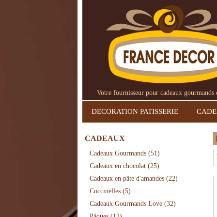
Votre fournisseur pour cadeaux gourmands et
DECORATION PATISSERIE
CAD
CADEAUX
Cadeaux Gourmands
(51)
Cadeaux en chocolat
(25)
Cadeaux en pâte d'amandes
(22)
Coccinelles
(5)
Cadeaux Gourmands Love
(32)
Pâques
(12)