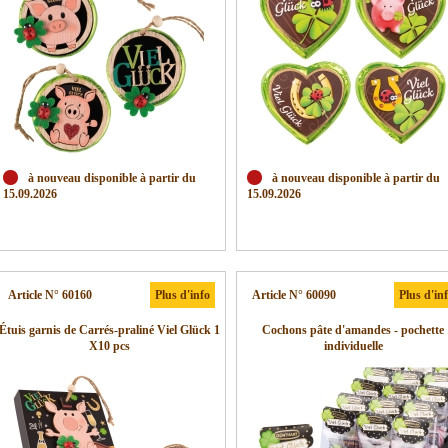
à nouveau disponible à partir du
à nouveau disponible à partir du
15.09.2026
15.09.2026
Article N° 60160
Plus d'info
Article N° 60090
Plus d'in
Étuis garnis de Carrés-praliné Viel Glück 1
Cochons pâte d'amandes - pochette
X10 pcs
individuelle