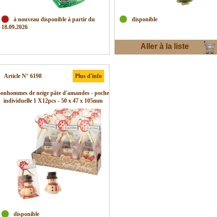
à nouveau disponible à partir du
disponible
18.09.2026
Aller à la liste
d'envies
Article N° 6198
Plus d'info
onhommes de neige pâte d'amandes - poche
individuelle 1 X12pcs - 50 x 47 x 105mm
disponible