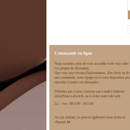
Commande en ligne
Nous sommes ravis de vous accueillir et de vous aider
vos projets de décoration.
Que vous ayez besoin d'informations, d'un devis ou de
une commande, notre équipe est à votre disposition po
répondre à toutes vos demandes.
N'hésitez pas à nous contacter par e-mail à l'adresse
info@france-decor.fr, ou à visiter notre site web.
Lu. - ven.: 08 h 00 - 16 h 00
Au cas échéant, vs pouvez également nous écrire en
cliquant:
ici
.