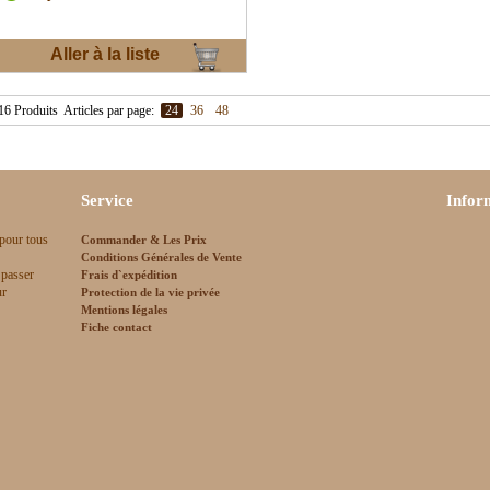
Aller à la liste
d'envies
16 Produits
Articles par page:
24
36
48
Service
Infor
 pour tous
Commander & Les Prix
Conditions Générales de Vente
 passer
Frais d`expédition
ur
Protection de la vie privée
Mentions légales
Fiche contact