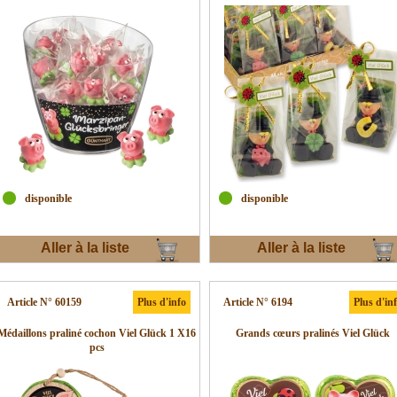
disponible
disponible
Aller à la liste
Aller à la liste
d'envies
d'envies
Article N° 60159
Plus d'info
Article N° 6194
Plus d'in
Médaillons praliné cochon Viel Glück 1 X16
Grands cœurs pralinés Viel Glück
pcs