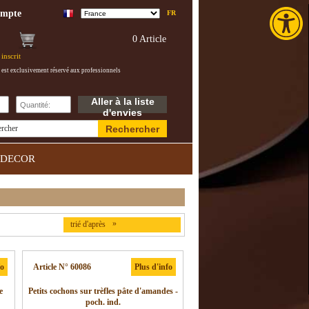
Toolba
ompte
FR
0 Article
inscrit
 est exclusivement réservé aux professionnels
Aller à la liste
d'envies
Rechercher
ercher
DECOR
»
trié d'après
fo
Article N° 60086
Plus d'info
e
Petits cochons sur trèfles pâte d'amandes -
poch. ind.