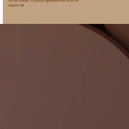
Au cas échéant, vs pouvez également nous écrire en
cliquant:
ici
.