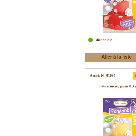
disponible
Aller à la liste
d'envies
Article N° 01084
P
Pâte à sucre, jaune 8 X