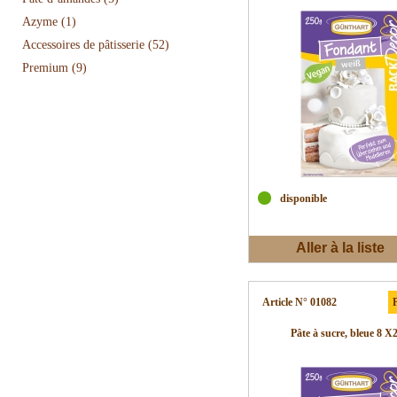
Azyme
(1)
Accessoires de pâtisserie
(52)
Premium
(9)
disponible
Aller à la liste
d'envies
Article N° 01082
P
Pâte à sucre, bleue 8 X