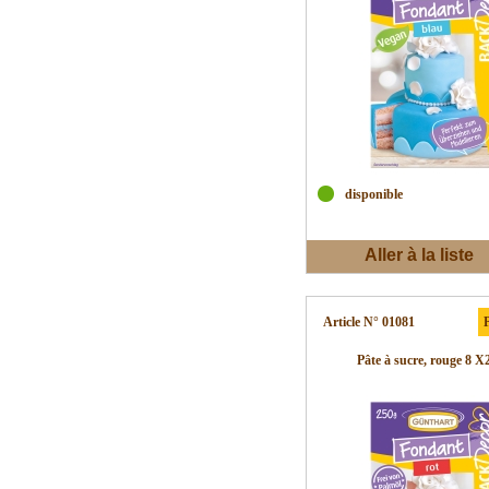
disponible
Aller à la liste
d'envies
Article N° 01081
P
Pâte à sucre, rouge 8 X