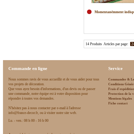
Momentanémment indisp
14 Produits
Articles par page:
2
Commande en ligne
Service
Nous sommes ravis de vous accueillir et de vous aider pour tous
Commander & Le
vos projets de décoration.
Conditions Génér
Que vous ayez besoin d'informations, d'un devis ou de passer
Frais d`expéditio
une commande, notre équipe est à votre disposition pour
Protection de la v
répondre à toutes vos demandes.
Mentions légales
Fiche contact
N'hésitez pas à nous contacter par e-mail à l'adresse
info@france-decor.fr, ou à visiter notre site web.
Lu. - ven.: 08 h 00 - 16 h 00