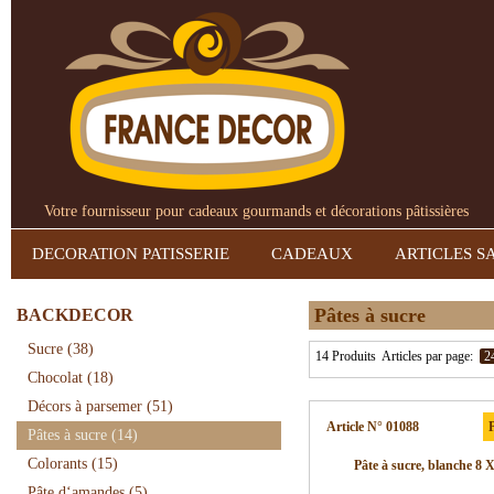
Votre fournisseur pour cadeaux gourmands et décorations pâtissières
DECORATION PATISSERIE
CADEAUX
ARTICLES S
Pâtes à sucre
BACKDECOR
Sucre
(38)
14 Produits
Articles par page:
2
Chocolat
(18)
Décors à parsemer
(51)
Article N° 01088
P
Pâtes à sucre
(14)
Colorants
(15)
Pâte à sucre, blanche 8 
Pâte d‘amandes
(5)